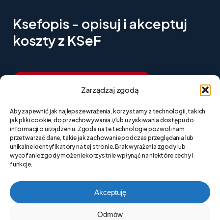
Ksefopis - opisuj i akceptuj
koszty z KSeF
R
o
z
p
o
c
z
n
i
j
k
o
r
z
y
s
t
a
n
i
e
z
a
0
z
ł
Zarządzaj zgodą
Aby zapewnić jak najlepsze wrażenia, korzystamy z technologii, takich
N
a
p
i
s
z
d
o
n
a
s
jak pliki cookie, do przechowywania i/lub uzyskiwania dostępu do
informacji o urządzeniu. Zgoda na te technologie pozwoli nam
przetwarzać dane, takie jak zachowanie podczas przeglądania lub
unikalne identyfikatory na tej stronie. Brak wyrażenia zgody lub
wycofanie zgody może niekorzystnie wpłynąć na niektóre cechy i
Polityka prywatności strony
funkcje.
Polityka plików cookies (EU)
Akceptuję
Odmów
Polityka prywatności aplikacji Ksefopis