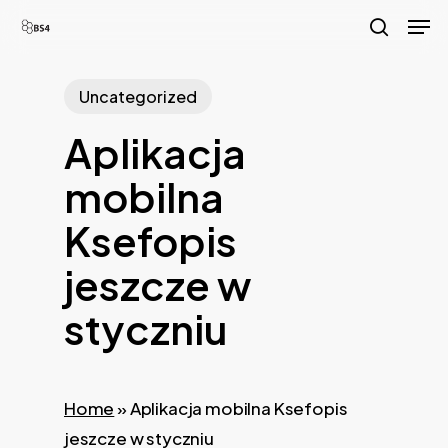
Skip
Men
to
search
main
Uncategorized
content
Aplikacja
mobilna
Ksefopis
jeszcze w
styczniu
Home
»
Aplikacja mobilna Ksefopis
jeszcze w styczniu