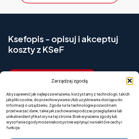
Ksefopis
-
opisuj
i
akceptuj
koszty
z
KSeF
R
o
z
p
o
c
z
n
i
j
k
o
r
z
y
s
t
a
n
i
e
z
a
0
z
ł
Zarządzaj zgodą
Aby zapewnić jak najlepsze wrażenia, korzystamy z technologii, takich
N
a
p
i
s
z
d
o
n
a
s
jak pliki cookie, do przechowywania i/lub uzyskiwania dostępu do
informacji o urządzeniu. Zgoda na te technologie pozwoli nam
przetwarzać dane, takie jak zachowanie podczas przeglądania lub
unikalne identyfikatory na tej stronie. Brak wyrażenia zgody lub
wycofanie zgody może niekorzystnie wpłynąć na niektóre cechy i
Polityka prywatności strony
funkcje.