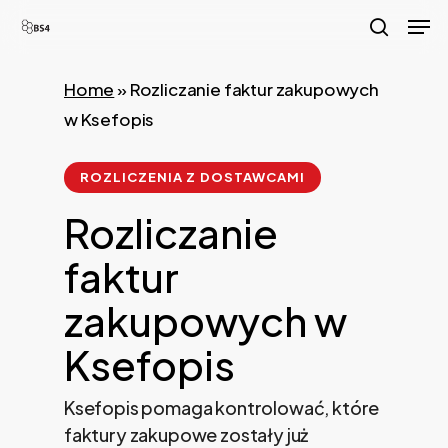
Skip
Men
to
search
main
Home
»
Rozliczanie faktur zakupowych
content
w Ksefopis
ROZLICZENIA Z DOSTAWCAMI
Rozliczanie
faktur
zakupowych w
Ksefopis
Ksefopis pomaga kontrolować, które
faktury zakupowe zostały już