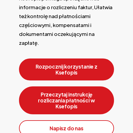
informacje o rozliczeniu faktur, Ułatwia
też kontrolę nad płatnościami
częściowymi, kompensatami i
dokumentami oczekującymi na
zapłatę.
Rozpocznij korzystanie z
Ksefopis
Przeczytaj instrukcję
rozliczania płatności w
Ksefopis
Napisz do nas