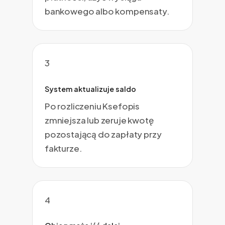
bankowego albo kompensaty.
3
System aktualizuje saldo
Po rozliczeniu Ksefopis
zmniejsza lub zeruje kwotę
pozostającą do zapłaty przy
fakturze.
4