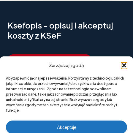
Ksefopis - opisuj i akceptuj
koszty z KSeF
R
o
z
p
o
c
z
n
i
j
k
o
r
z
y
s
t
a
n
i
e
z
a
0
z
ł
Zarządzaj zgodą
Aby zapewnić jak najlepsze wrażenia, korzystamy z technologii, takich
N
a
p
i
s
z
d
o
n
a
s
jak pliki cookie, do przechowywania i/lub uzyskiwania dostępu do
informacji o urządzeniu. Zgoda na te technologie pozwoli nam
przetwarzać dane, takie jak zachowanie podczas przeglądania lub
unikalne identyfikatory na tej stronie. Brak wyrażenia zgody lub
wycofanie zgody może niekorzystnie wpłynąć na niektóre cechy i
Polityka prywatności strony
funkcje.
Polityka plików cookies (EU)
Akceptuję