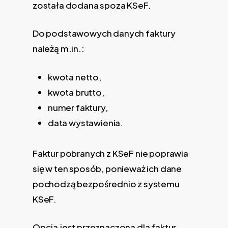
została dodana spoza KSeF.
Do podstawowych danych faktury
należą m.in.:
kwota netto,
kwota brutto,
numer faktury,
data wystawienia.
Faktur pobranych z KSeF nie poprawia
się w ten sposób, ponieważ ich dane
pochodzą bezpośrednio z systemu
KSeF.
Opcja jest przeznaczona dla faktur