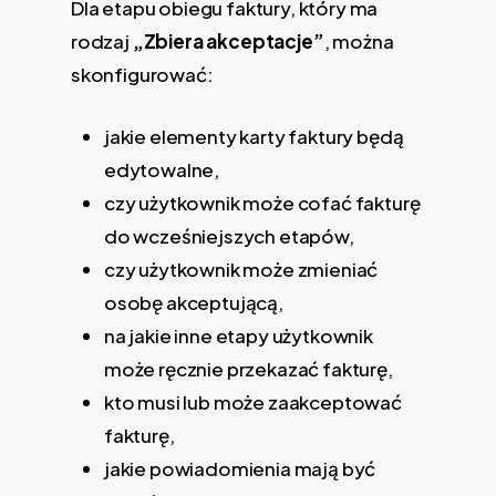
Dla etapu obiegu faktury, który ma
rodzaj
„Zbiera akceptacje”
, można
skonfigurować:
jakie elementy karty faktury będą
edytowalne,
czy użytkownik może cofać fakturę
do wcześniejszych etapów,
czy użytkownik może zmieniać
osobę akceptującą,
na jakie inne etapy użytkownik
może ręcznie przekazać fakturę,
kto musi lub może zaakceptować
fakturę,
jakie powiadomienia mają być