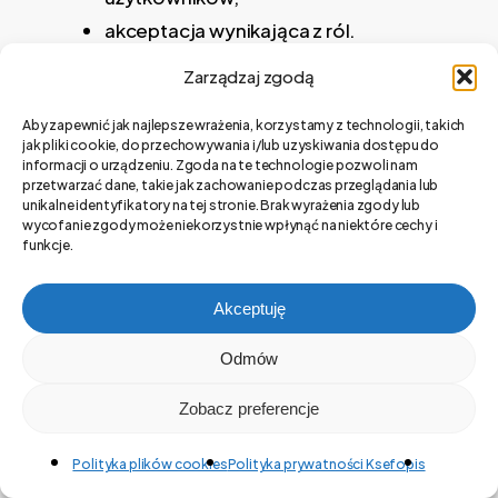
akceptacja wynikająca z ról.
Zarządzaj zgodą
Aby zapewnić jak najlepsze wrażenia, korzystamy z technologii, takich
jak pliki cookie, do przechowywania i/lub uzyskiwania dostępu do
informacji o urządzeniu. Zgoda na te technologie pozwoli nam
przetwarzać dane, takie jak zachowanie podczas przeglądania lub
unikalne identyfikatory na tej stronie. Brak wyrażenia zgody lub
wycofanie zgody może niekorzystnie wpłynąć na niektóre cechy i
funkcje.
Akceptacja
Akceptuję
przez konkretne
Odmów
osoby
Zobacz preferencje
Można wskazać konkretne osoby, które
Polityka plików cookies
Polityka prywatności Ksefopis