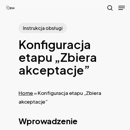
Skip
Men
to
search
main
Instrukcja obsługi
content
Konfiguracja
etapu „Zbiera
akceptacje”
Home
»
Konfiguracja etapu „Zbiera
akceptacje”
Wprowadzenie