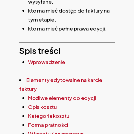
wysyłane,
kto ma mieć dostęp do faktury na
tym etapie,
kto ma mieć pełne prawa edycji.
Spis treści
Wprowadzenie
Elementy edytowalne na karcie
faktury
Możliwe elementy do edycji
Opis kosztu
Kategoria kosztu
Forma płatności
W koszty / na magazyn