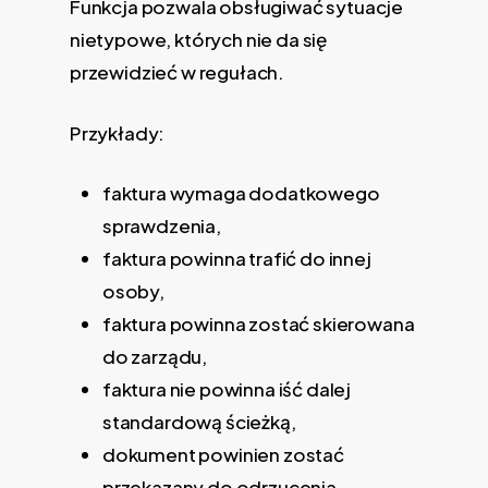
Funkcja pozwala obsługiwać sytuacje
nietypowe, których nie da się
przewidzieć w regułach.
Przykłady:
faktura wymaga dodatkowego
sprawdzenia,
faktura powinna trafić do innej
osoby,
faktura powinna zostać skierowana
do zarządu,
faktura nie powinna iść dalej
standardową ścieżką,
dokument powinien zostać
przekazany do odrzucenia.