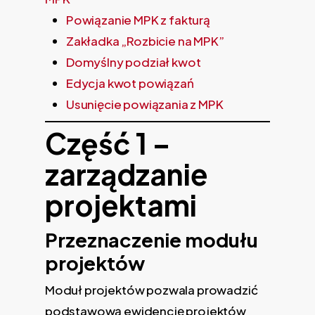
Powiązanie MPK z fakturą
Zakładka „Rozbicie na MPK”
Domyślny podział kwot
Edycja kwot powiązań
Usunięcie powiązania z MPK
Część 1 –
zarządzanie
projektami
Przeznaczenie modułu
projektów
Moduł projektów pozwala prowadzić
podstawową ewidencję projektów