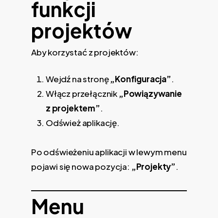
funkcji
projektów
Aby korzystać z projektów:
Wejdź na stronę
„Konfiguracja”
.
Włącz przełącznik
„Powiązywanie
z projektem”
.
Odśwież aplikację.
Po odświeżeniu aplikacji w lewym menu
pojawi się nowa pozycja:
„Projekty”
.
Menu