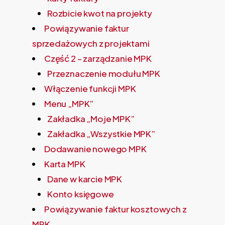
Rozbicie kwot na projekty
Powiązywanie faktur
sprzedażowych z projektami
Część 2 – zarządzanie MPK
Przeznaczenie modułu MPK
Włączenie funkcji MPK
Menu „MPK”
Zakładka „Moje MPK”
Zakładka „Wszystkie MPK”
Dodawanie nowego MPK
Karta MPK
Dane w karcie MPK
Konto księgowe
Powiązywanie faktur kosztowych z
MPK