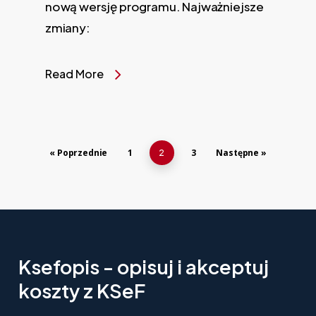
nową wersję programu. Najważniejsze
zmiany:
Read More
« Poprzednie
1
3
Następne »
2
Ksefopis
-
opisuj
i
akceptuj
koszty
z
KSeF