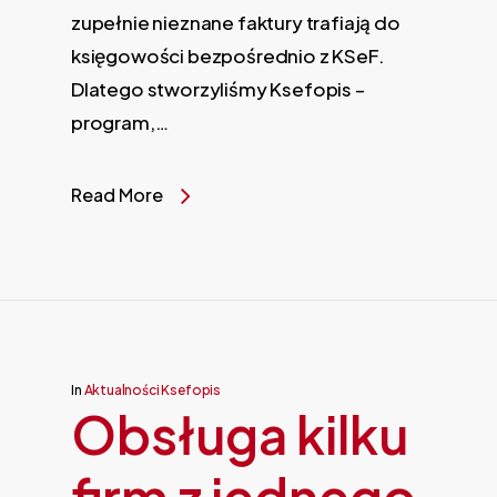
zupełnie nieznane faktury trafiają do
księgowości bezpośrednio z KSeF.
Dlatego stworzyliśmy Ksefopis –
program,…
Read More
In
Aktualności Ksefopis
Obsługa kilku
firm z jednego