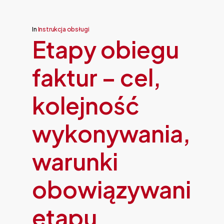
In
Instrukcja obsługi
Etapy obiegu
faktur – cel,
kolejność
wykonywania,
warunki
obowiązywania
etapu