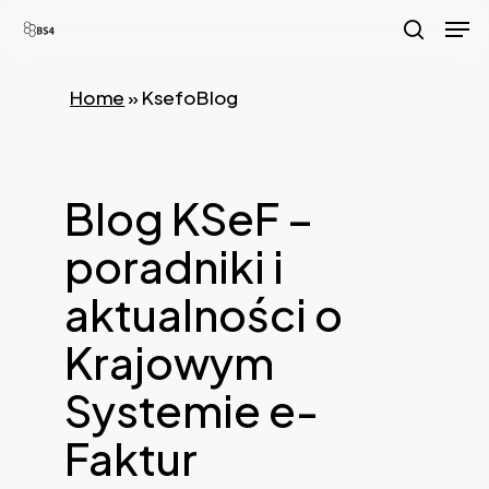
Skip
Men
to
search
main
Home
»
KsefoBlog
content
Blog KSeF –
poradniki i
aktualności o
Krajowym
Systemie e-
Faktur